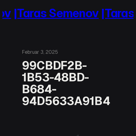
Zum
v
|Taras Semenov
|Taras
Inhalt
springen
Februar 3, 2025
99CBDF2B-
1B53-48BD-
B684-
94D5633A91B4