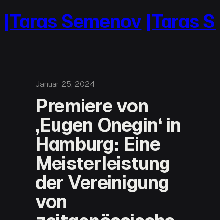
Zum
Taras Semenov
|Taras Se
Inhalt
springen
Januar 25, 2024
Premiere von
‚Eugen Onegin‘ in
Hamburg: Eine
Meisterleistung
der Vereinigung
von