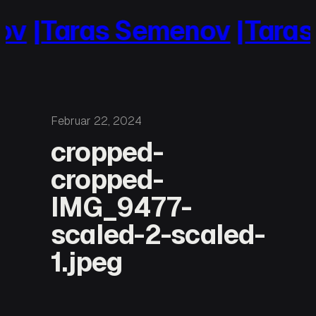
Zum
ov
|Taras Semenov
|Taras
Inhalt
springen
Februar 22, 2024
cropped-
cropped-
IMG_9477-
scaled-2-scaled-
1.jpeg