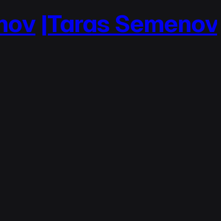
ov
|Taras Semenov
|