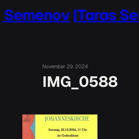
Zum
 Semenov
|Taras Se
Inhalt
springen
November 29, 2024
IMG_0588