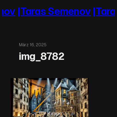
Zum
nov
|Taras Semenov
|Tara
Inhalt
springen
März 16, 2025
img_8782