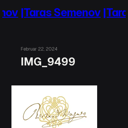
Zum
nov
|Taras Semenov
|Tara
Inhalt
springen
Februar 22, 2024
IMG_9499